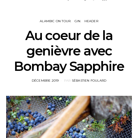
ALAMBIC ON TOUR
GIN
HEADER
Au coeur de la
genièvre avec
Bombay Sapphire
POSTED
DÉCEMBRE 2019
PAR
SÉBASTIEN FOULARD
ON