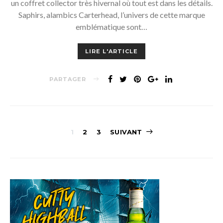
un coffret collector très hivernal où tout est dans les détails.
Saphirs, alambics Carterhead, l’univers de cette marque
emblématique sont…
LIRE L'ARTICLE
PARTAGER
Navigation
1
2
3
SUIVANT
des
articles