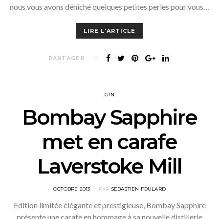
nous vous avons déniché quelques petites perles pour vous…
LIRE L'ARTICLE
PARTAGER
GIN
Bombay Sapphire
met en carafe
Laverstoke Mill
POSTED
OCTOBRE 2013
PAR
SÉBASTIEN FOULARD
ON
Edition limitée élégante et prestigieuse, Bombay Sapphire
présente une carafe en hommage à sa nouvelle distillerie