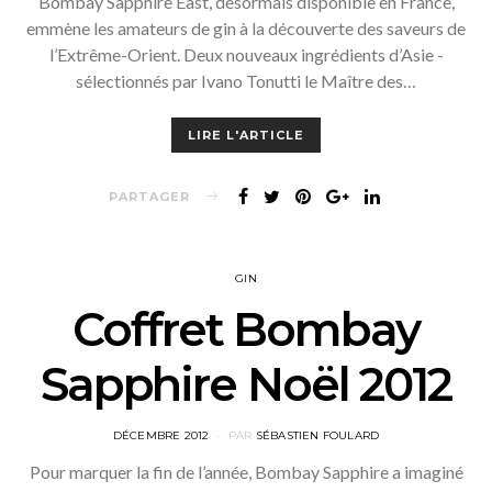
Bombay Sapphire East, désormais disponible en France,
emmène les amateurs de gin à la découverte des saveurs de
l’Extrême-Orient. Deux nouveaux ingrédients d’Asie -
sélectionnés par Ivano Tonutti le Maître des…
LIRE L'ARTICLE
PARTAGER
GIN
Coffret Bombay
Sapphire Noël 2012
POSTED
DÉCEMBRE 2012
PAR
SÉBASTIEN FOULARD
ON
Pour marquer la fin de l’année, Bombay Sapphire a imaginé