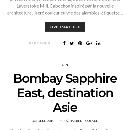
Laverstoke Mill. Cabochon inspiré par la nouvelle
architecture, liseré couleur cuivre des alambics, étiquette…
LIRE L'ARTICLE
PARTAGER
GIN
Bombay Sapphire
East, destination
Asie
POSTED
OCTOBRE 2013
PAR
SÉBASTIEN FOULARD
ON