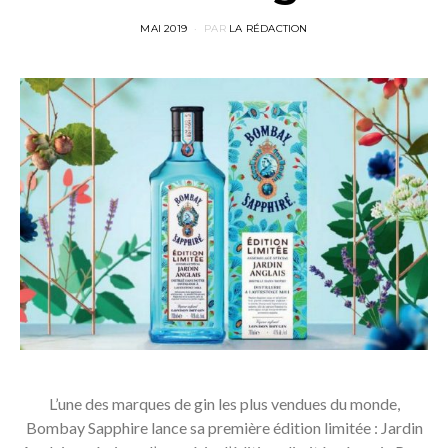
POSTED
MAI 2019
PAR
LA RÉDACTION
ON
L’une des marques de gin les plus vendues du monde,
Bombay Sapphire lance sa première édition limitée : Jardin