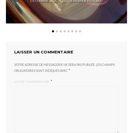
POSTED
DÉCEMBRE 2025
PAR
SÉBASTIEN FOULARD
ON
LAISSER UN COMMENTAIRE
VOTRE ADRESSE DE MESSAGERIE NE SERA PAS PUBLIÉE.
LES CHAMPS
*
OBLIGATOIRES SONT INDIQUÉS AVEC
*
VOTRE COMMENTAIRE