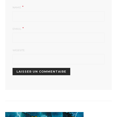
*
NAME
*
EMAIL
WEBSITE