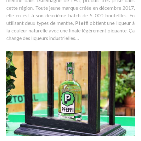
menthe dans l’Allemagne de l’Est, produit très prisé dans
cette région. Toute jeune marque créée en décembre 2017,
elle en est à son deuxième batch de 5 000 bouteilles. En
utilisant deux types de menthe,
Pfeffi
obtient une liqueur à
la couleur naturelle avec une finale légèrement piquante. Ça
change des liqueurs industrielles…