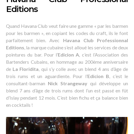
Editions
Quand Havana Club veut faire une gamme « par les barmen
pour les barmen », en copiant les codes du craft, ils le font
parfaitement bien. Avec
Havana Club Professionnal
Editions
, la marque cubaine s’est alloué les services de deux
pointures du bar. Pour l’
Edicion A
, c’est l’Association des
Bartenders Cubains, en hommage au 200ème anniversaire
de
La Floridita
, qui s’y colle avec un blend 4 ans d’âge de
trois rums et un aguardiente. Pour l’
Edicion B
, c’est le
consultant-barman
Nick Strangeway
qui développe un
blend 7 ans d’âge de trois rums dont l’un est passé en fût
d’Islay pendant 12 mois. C’est bien fichu et ça balance bien
en cocktails !