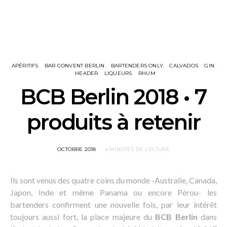
APÉRITIFS
BAR CONVENT BERLIN
BARTENDERS ONLY
CALVADOS
GIN
HEADER
LIQUEURS
RHUM
BCB Berlin 2018 • 7
produits à retenir
POSTED
OCTOBRE 2018
4 MINUTES DE LECTURE
ON
Ils sont venus des quatre coins du monde -Australie, Canada,
Japon, Inde et même Panama ou encore Pérou- les
bartenders confirment une nouvelle fois, par leur intérêt
toujours aussi fort, la place majeure du
BCB Berlin
dans