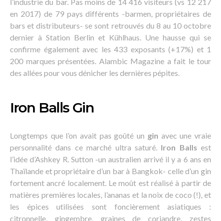
l’industrie du bar. Pas moins de 14 416 visiteurs (vs 12 217
en 2017) de 79 pays différents -barmen, propriétaires de
bars et distributeurs- se sont retrouvés du 8 au 10 octobre
dernier à Station Berlin et Kühlhaus. Une hausse qui se
confirme également avec les 433 exposants (+17%) et 1
200 marques présentées. Alambic Magazine a fait le tour
des allées pour vous dénicher les dernières pépites.
Iron Balls Gin
Longtemps que l’on avait pas goûté un
gin
avec une vraie
personnalité dans ce marché ultra saturé.
Iron Balls
est
l’idée d’Ashkey R. Sutton -un australien arrivé il y a 6 ans en
Thaïlande et propriétaire d’un bar à Bangkok- celle d’un gin
fortement ancré localement. Le moût est réalisé à partir de
matières premières locales, l’ananas et la noix de coco (!), et
les épices utilisées sont foncièrement asiatiques :
citronnelle, gingembre, graines de coriandre, zestes