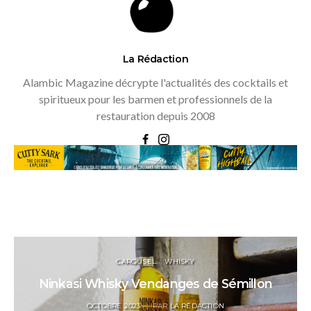
La Rédaction
Alambic Magazine décrypte l'actualités des cocktails et
spiritueux pour les barmen et professionnels de la
restauration depuis 2008
CAROUSEL
WHISKY
Ninkasi Whisky Vendanges de Sémillon
POSTED
OCTOBRE 2023
PAR
LA RÉDACTION