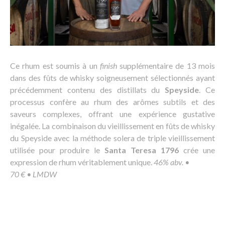
Ce rhum est soumis à un
finish
supplémentaire de 13 mois
dans des fûts de whisky soigneusement sélectionnés ayant
précédemment contenu des distillats du
Speyside
. Ce
processus confère au rhum des arômes subtils et des
saveurs complexes, offrant une expérience gustative
inégalée. La combinaison du vieillissement en fûts de whisky
du Speyside avec la méthode solera de triple vieillissement
utilisée pour produire le
Santa Teresa 1796
crée une
expression de rhum véritablement unique.
46% abv. •
70 € • LMDW