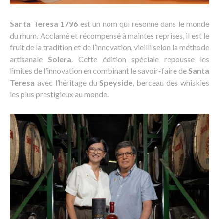
Santa Teresa 1796
est un nom qui résonne dans le monde
du rhum. Acclamé et récompensé à maintes reprises, il est le
fruit de la tradition et de l’innovation, vieilli selon la méthode
artisanale
Solera
. Cette édition spéciale repousse les
limites de l’innovation en combinant le savoir-faire de
Santa
Teresa
avec l’héritage du
Speyside
, berceau des whiskies
les plus prestigieux au monde.