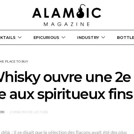
KTAILS
EPICURIOUS
INDUSTRY
BOTTL
HE PLACE TO BUY
hisky ouvre une 2e
 aux spiritueux fins
010
2 MINUTES DE LECTURE
éjà ; il se disait que la sélection des flacons avait été des plus