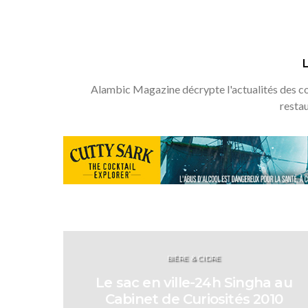
Alambic Magazine décrypte l'actualités des coc
resta
BIÈRE & CIDRE
Le sac en ville-24h Singha au
Cabinet de Curiosités 2010