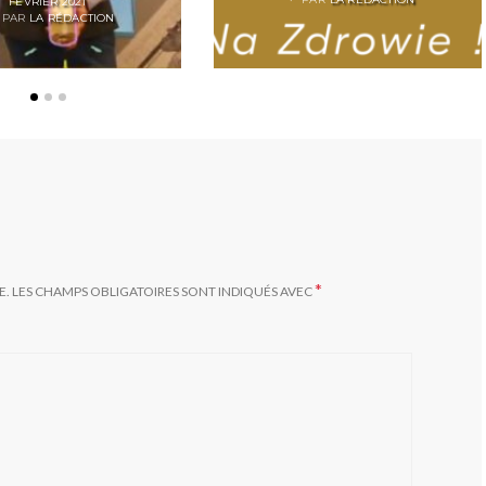
POSTED
FÉVRIER 2021
PAR
ON
LA RÉDACTION
*
E.
LES CHAMPS OBLIGATOIRES SONT INDIQUÉS AVEC