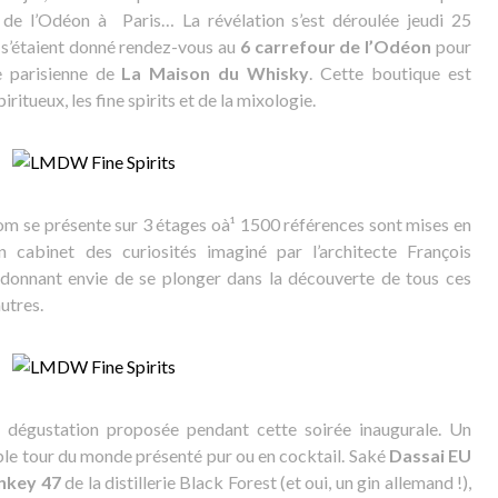
ier de l’Odéon à Paris… La révélation s’est déroulée jeudi 25
s’étaient donné rendez-vous au
6 carrefour de l’Odéon
pour
e parisienne de
La Maison du Whisky
. Cette boutique est
iritueux, les fine spirits et de la mixologie.
nom se présente sur 3 étages oà¹ 1500 références sont mises en
 cabinet des curiosités imaginé par l’architecte François
n donnant envie de se plonger dans la découverte de tous ces
autres.
la dégustation proposée pendant cette soirée inaugurale. Un
ble tour du monde présenté pur ou en cocktail. Saké
Dassai EU
key 47
de la distillerie Black Forest (et oui, un gin allemand !),