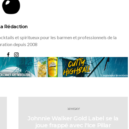
La Rédaction
ktails et spiritueux pour les barmen et professionnels de la
uration depuis 2008
WHISKY
Johnnie Walker Gold Label se la
joue frappé avec l'Ice Pillar