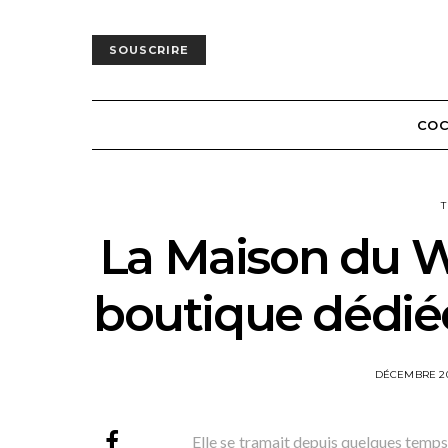
SOUSCRIRE
COC
T
La Maison du W
boutique dédiée
POSTED
DÉCEMBRE 2
ON
Elle se tramait depuis quelques temps d