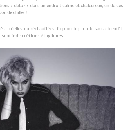
tions « détox » dans un endroit calme et chaleureux, un de ces
on de chiller !
és ; réelles ou réchauffées, flop ou top, on le saura bientôt.
e sont
indiscrétions éthyliques
.