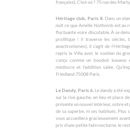
française). C’est où ? 75 rue des Mart
Héritage club, Paris 8.
Dans un élan 
nuit ce que Amélie Nothomb est au ro
fluctuante voire discutable. À se dema
prolifique ! Il traverse les siècles
anachronismes), il s’agit de l’Hérita
repris la Villa avec le soutien du gro
conçu comme un boudoir luxueux et
médiocre et l’addition salée. Qu’im
Friedland 75008 Paris.
Le Dandy, Paris 6.
Le dandy a été expu
sur la rive gauche, en lieu et place de
présente un nouvel intérieur, sobre et 
de sa superbe, ni ses habitués. Plus 
vous accueillera gracieusement avant u
pris d’une petite faim nocturne, le re