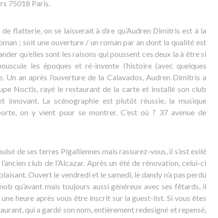
yrs 75018 Paris.
de flatterie, on se laisserait à dire qu’Audren Dimitris est à la
man ; soit une ouverture / un roman par an dont la qualité est
nder qu’elles sont les raisons qui poussent ces deux la à être si
, bouscule les époques et ré-invente l’histoire (avec quelques
ge. Un an après l’ouverture de la Calavados, Audren Dimitris a
upe Noctis, rayé le restaurant de la carte et installé son club
 innovant. La scénographie est plutôt réussie, la musique
porte, on y vient pour se montrer. C’est où ? 37 avenue de
lsé de ses terres Pigalliennes mais rassurez-vous, il s’est exilé
 l’ancien club de l’Alcazar. Après un été de rénovation, celui-ci
plaisant. Ouvert le vendredi et le samedi, le dandy n’a pas perdu
snob qu’avant mais toujours aussi généreux avec ses fêtards, il
ne heure après vous être inscrit sur la guest-list. Si vous êtes
staurant, qui a gardé son nom, entièrement redesigné et repensé,