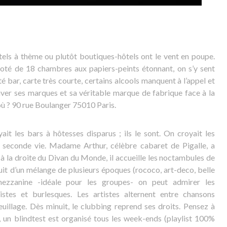
els à thème ou plutôt boutiques-hôtels ont le vent en poupe.
 Doté de 18 chambres aux papiers-peints étonnant, on s’y sent
é bar, carte très courte, certains alcools manquent à l’appel et
uver ses marques et sa véritable marque de fabrique face à la
où ? 90 rue Boulanger 75010 Paris.
it les bars à hôtesses disparus ; ils le sont. On croyait les
ne seconde vie. Madame Arthur, célèbre cabaret de Pigalle, a
 à la droite du Divan du Monde, il accueille les noctambules de
ruit d’un mélange de plusieurs époques (rococo, art-deco, belle
mezzanine -idéale pour les groupes- on peut admirer les
istes et burlesques. Les artistes alternent entre chansons
feuillage. Dès minuit, le clubbing reprend ses droits. Pensez à
r, un blindtest est organisé tous les week-ends (playlist 100%