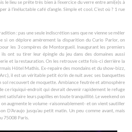
is le lieu se prête très bien à l’exercice du verre entre ami(e)s à
er à l’inéluctable café d’angle. Simple et cool. C’est où ? 1 rue
adition : pas une seule indiscrétion sans que ne vienne se mêler
 si on déplore amèrement la disparition du Curio Parlor, on
 pour les 3 compères de Montorgueil. Inaugurant les premiers
, ils ont su tirer leur épingle du jeu dans des domaines aussi
rie et la restauration. On les retrouve cette fois-ci derrière la
ormais Hôtel Mathis. Ex-repaire des mondains et du show-bizz,
Arc), il est un véritable petit écrin de nuit avec ses banquettes
son sol recouvert de moquette. Ambiance feutrée et atmosphère
 de ce riquiqui-endroit qui devrait devenir rapidement le refuge
nt satisfaire leurs papilles en toute tranquillité. Le weekend on
 on augmente le volume -raisonnablement- et on vient sautiller
son D’Araujo jusqu’au petit matin. Un peu comme avant, mais
eu 75008 Paris.