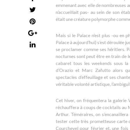
emmenant avec elle de nombreuses anec
n’accueillait pas- au sein de son ét
était une créature polymorphe comme i
Mais si le Palace n’est plus -ou en 
Palace à aujourd’hui) s’est déroulée j
se proclamer comme ses héritiers. Pa
nocturnes sont peut être en train de 
cabaret tous les weekends sous la
d’Orazio et Marc Zafutto alors qu
spectacles d’effeuillage et ses chan
véritable volonté artistique, l’ambigu
Cet hiver, on fréquentera la galerie 
réchauffera à coups de cocktails au 
Arthur. Téméraires, on s’encanailler
tester cette très prometteuse carte
Courchevel pour février et, une fois l