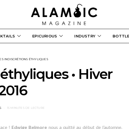
KTAILS
EPICURIOUS
INDUSTRY
BOTTL
ES INDISCRÉTIONS ÉTHYLIQUES
 éthyliques • Hiver
2016
6
15 MINUTES DE LECTURE
lace !
Edwige Belmore
nous a quitté au début de l’automne,