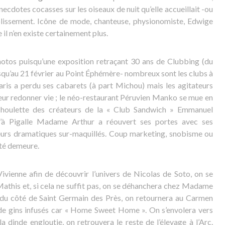
dotes cocasses sur les oiseaux de nuit qu’elle accueillait -ou
ablissement. Icône de mode, chanteuse, physionomiste, Edwige
l n’en existe certainement plus.
photos puisqu’une exposition retraçant 30 ans de Clubbing (du
usqu’au 21 février au Point Éphémère- nombreux sont les clubs à
ris a perdu ses cabarets (à part Michou) mais les agitateurs
leur redonner vie ; le néo-restaurant Péruvien Manko se mue en
 houlette des créateurs de la « Club Sandwich » Emmanuel
’à Pigalle Madame Arthur a réouvert ses portes avec ses
teurs dramatiques sur-maquillés. Coup marketing, snobisme ou
ïté demeure.
Vivienne afin de découvrir l’univers de Nicolas de Soto, on se
Mathis et, si cela ne suffit pas, on se déhanchera chez Madame
a du côté de Saint Germain des Près, on retournera au Carmen
 de gins infusés car « Home Sweet Home ». On s’envolera vers
a dinde engloutie, on retrouvera le reste de l’élevage à l’Arc.