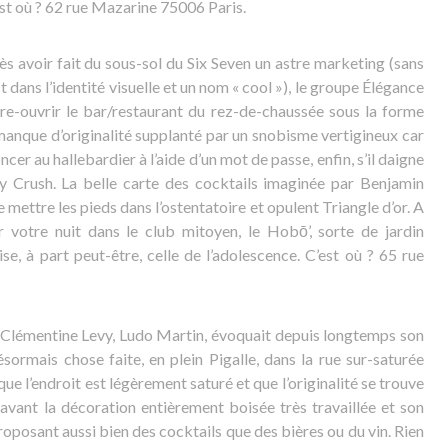
est où ? 62 rue Mazarine 75006 Paris.
s avoir fait du sous-sol du Six Seven un astre marketing (sans
t dans l’identité visuelle et un nom « cool »), le groupe Élégance
e re-ouvrir le bar/restaurant du rez-de-chaussée sous la forme
manque d’originalité supplanté par un snobisme vertigineux car
ncer au hallebardier à l’aide d’un mot de passe, enfin, s’il daigne
dy Crush. La belle carte des cocktails imaginée par Benjamin
e mettre les pieds dans l’ostentatoire et opulent Triangle d’or. A
ir votre nuit dans le club mitoyen, le Hobō’, sorte de jardin
ise, à part peut-être, celle de l’adolescence. C’est où ? 65 rue
Clémentine Levy, Ludo Martin, évoquait depuis longtemps son
ésormais chose faite, en plein Pigalle, dans la rue sur-saturée
que l’endroit est légèrement saturé et que l’originalité se trouve
 avant la décoration entièrement boisée très travaillée et son
proposant aussi bien des cocktails que des bières ou du vin. Rien