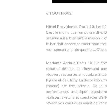
// TOUT FRAIS.
Hôtel Providence, Paris 10.
Les hôt
C’est le moins que l’on puisse dire.
presque aussi bien qu’à la maison. Côt
le bar doit encore se roder pour tro
rude concurrence du quartier… C’est 
Madame Arthur, Paris 18.
On croya
cabarets désuets, ils s’inventent u
réouvert ses portes en octobre. Situé
Pigalle et de Clichy. La décoration, f
époque) est très réussie. De la 
performances artistiques transform
réalistes, sketchs et spectacles d’ef
réviser vos classiques avant de veni