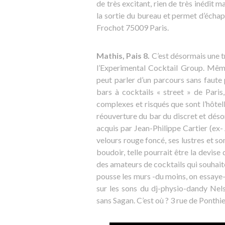
de très excitant, rien de très inédit ma
la sortie du bureau et permet d’échapp
Frochot 75009 Paris.
Mathis, Pais 8.
C’est désormais une tr
l’Experimental Cocktail Group. Même
peut parler d’un parcours sans faute
bars à cocktails « street » de Paris
complexes et risqués que sont l’hôtelle
réouverture du bar du discret et dés
acquis par Jean-Philippe Cartier (ex- 
velours rouge foncé, ses lustres et 
boudoir, telle pourrait être la devise
des amateurs de cocktails qui souhaite
pousse les murs -du moins, on essaye-
sur les sons du dj-physio-dandy Nel
sans Sagan. C’est où ? 3 rue de Ponthi