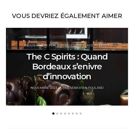
VOUS DEVRIEZ ÉGALEMENT AIMER
HEADER
THE PLACE TO BUY
THE PLACE TO DRINK
The C Spirits : Quand
Bordeaux s’enivre
d’innovation
POSTED
NOVEMBRE 2023
PAR
SÉBASTIEN FOULARD
ON