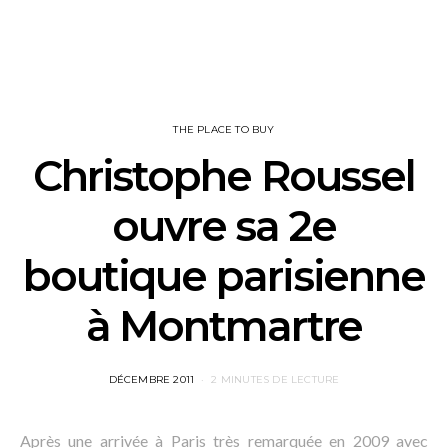
THE PLACE TO BUY
Christophe Roussel
ouvre sa 2e
boutique parisienne
à Montmartre
POSTED
DÉCEMBRE 2011
2 MINUTES DE LECTURE
ON
Après une arrivée à Paris très remarquée en 2009 avec