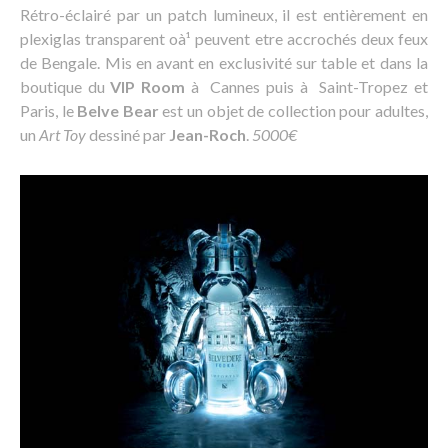
Rétro-éclairé par un patch lumineux, il est entièrement en
plexiglas transparent oà¹ peuvent etre accrochés deux feux
de Bengale. Mis en avant en exclusivité sur table et dans la
boutique du
VIP Room
à Cannes puis à Saint-Tropez et
Paris, le
Belve Bear
est un objet de collection pour adultes,
un
Art Toy
dessiné par
Jean-Roch
.
5000€