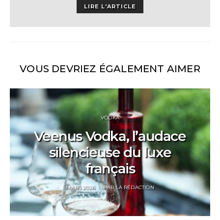
LIRE L'ARTICLE
VOUS DEVRIEZ ÉGALEMENT AIMER
VODKA
Veenus Vodka, l’audace
silencieuse du luxe
français
POSTED
MARS 2026
PAR
LA RÉDACTION
ON