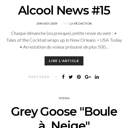
Alcool News #15
POSTED
JANVIER 2009
PAR
LA RÉDACTION
ON
Chaque dimanche (ou presque), petite revue du web : •
Tales of the Cocktail wraps up in New Orleans > USA Today
• Arrestation du voleur présumé de plus 500…
LIRE L'ARTICLE
PARTAGER
VODKA
Grey Goose "Boule
à Neige"