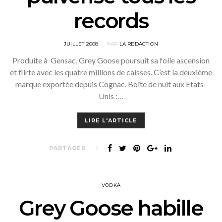
records
POSTED
JUILLET 2008
PAR
LA RÉDACTION
ON
Produite à Gensac, Grey Goose poursuit sa folle ascension
et flirte avec les quatre millions de caisses. C’est la deuxième
marque exportée depuis Cognac. Boîte de nuit aux Etats-
Unis :…
LIRE L'ARTICLE
PARTAGER
VODKA
Grey Goose habille