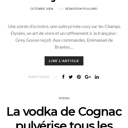
POSTED
OCTOBRE 2008
PAR
SÉBASTIEN FOULARD
ON
Une soirée d’octobre, une suite privée cosy sur les Champs
Elysées, un art de vivre et un raffinement à la française :
Grey Goose reçoit. Aux commandes, Emmanuel de
Brantes…
LIRE L'ARTICLE
PARTAGER
VODKA
La vodka de Cognac
pulvérise tous les