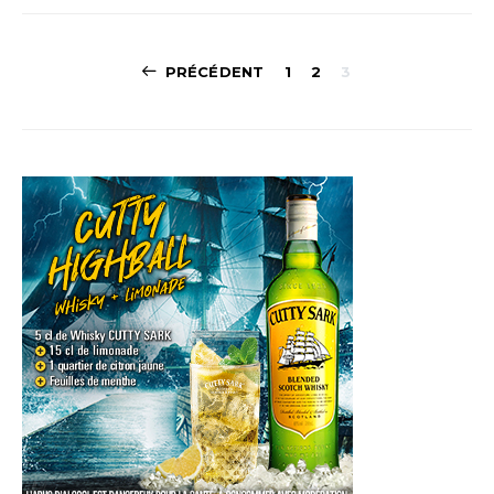
Navigation
PRÉCÉDENT
1
2
3
des
articles