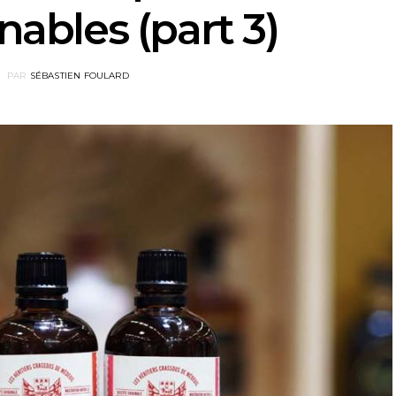
ables (part 3)
PAR
SÉBASTIEN FOULARD