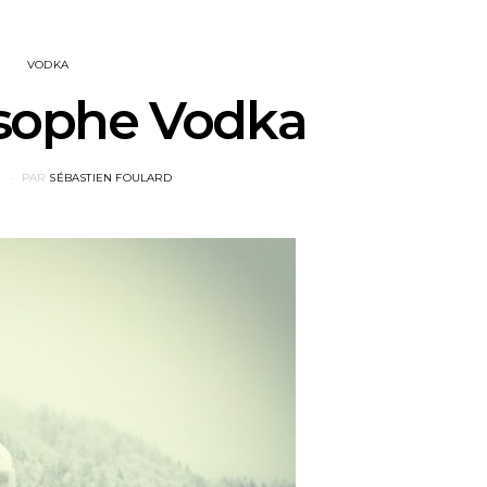
VODKA
osophe Vodka
5
PAR
SÉBASTIEN FOULARD