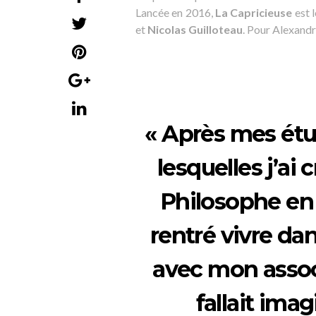
Lancée en 2016,
La Capricieuse
est l
et
Nicolas Guilloteau
. Pour Alexandre
« Après mes ét
lesquelles j’ai
Philosophe en 
rentré vivre da
avec mon associé
fallait ima