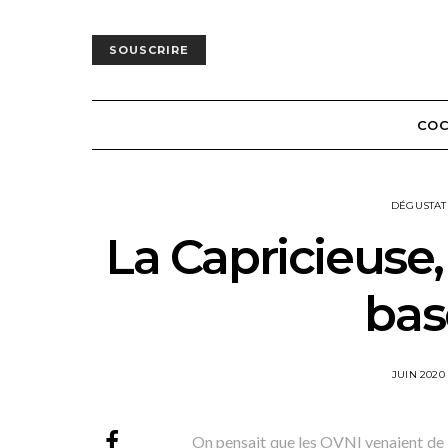
SOUSCRIRE
COC
DÉGUSTAT
La Capricieuse,
bas
POSTED
JUIN 2020
ON
On pensait que les OVNI venaient de l’