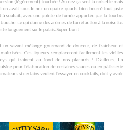
version (légèrement) tourbée ! Au nez ça sent la noisette mais
i on avait sous le nez un quatre-quarts bien beurré tout juste
d à souhait, avec une pointe de fumée apportée par la tourbe.
en bouche, ce qui donne des arômes de torréfaction à la noisette.
siste longuement sur le palais. Super bon !
t un savant mélange gourmand de douceur, de fraîcheur et
aitrisées. Ces liqueurs remplaceront facilement les vieilles
eys qui trainent au fond de nos placards ! D’ailleurs,
La
 cuisine pour l’élaboration de certaines sauces ou en pâtisserie
mateurs si certains veulent l’essayer en cocktails, doit y avoir