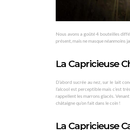
Nous avons a goûté 4 bouteilles différe
présent, mais ne masque néanmoins ja
La Capricieuse C
D’abord sucrée au nez, sur le lait co
l’alcool est perceptible mais c’est tr
rappellent les marrons glacés. Venan
châtaigne qu’on fait dans le coin !
La Capricieuse 