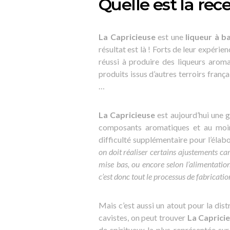
Quelle est la rec
La Capricieuse
est une
liqueur à ba
résultat est là ! Forts de leur expérie
réussi à produire des liqueurs aroma
produits issus d’autres terroirs fra
…
La Capricieuse
est aujourd’hui une g
composants aromatiques et au moins
difficulté supplémentaire pour l’élab
on doit réaliser certains ajustements car 
mise bas, ou encore selon l’alimentatio
c’est donc tout le processus de fabrication
Mais c’est aussi un atout pour la dist
cavistes, on peut trouver
La Caprici
de spiritueux la plus représentée su