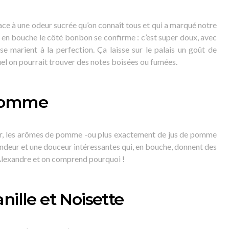
ace à une odeur sucrée qu’on connaît tous et qui a marqué notre
 en bouche le côté bonbon se confirme : c’est super doux, avec
se marient à la perfection. Ça laisse sur le palais un goût de
el on pourrait trouver des notes boisées ou fumées.
 Pomme
lier, les arômes de pomme -ou plus exactement de jus de pomme
ondeur et une douceur intéressantes qui, en bouche, donnent des
Alexandre et on comprend pourquoi !
nille et Noisette