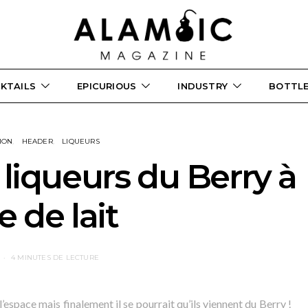
KTAILS
EPICURIOUS
INDUSTRY
BOTTL
ION
HEADER
LIQUEURS
 liqueurs du Berry à
e de lait
4 MINUTES DE LECTURE
espace mais finalement il se pourrait qu’ils viennent du Berry !