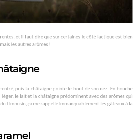
ntes, et il faut dire que sur certaines le côté lactique est bien
mais les autres arômes !
hâtaigne
ncentré, puis la châtaigne pointe le bout de son nez. En bouche
ès léger, le lait et la châtaigne prédominent avec des arômes qui
t du Limousin, ça me rappelle immanquablement les gâteaux à la
Caramel