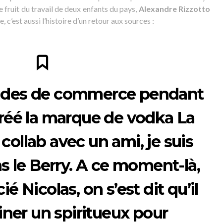
e fruit du travail de deux enfants du pays,
Alexandre Rizzotto
, c’est aussi l’histoire d’un retour aux sources :
udes de commerce pendant
 créé la marque de vodka La
collab avec un ami, je suis
ns le Berry. A ce moment-là,
 Nicolas, on s’est dit qu’il
giner un spiritueux pour