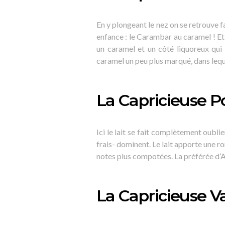
En y plongeant le nez on se retrouve f
enfance : le Carambar au caramel ! Et
un caramel et un côté liquoreux qui 
caramel un peu plus marqué, dans lequ
La Capricieuse
Ici le lait se fait complètement oub
frais- dominent. Le lait apporte une r
notes plus compotées. La préférée d’
La Capricieuse Va