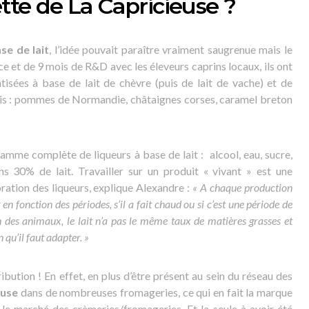
ette de La Capricieuse ?
se de lait
, l’idée pouvait paraître vraiment saugrenue mais le
nce et de 9 mois de R&D avec les éleveurs caprins locaux, ils ont
tisées à base de lait de chèvre (puis de lait de vache) et de
nçais : pommes de Normandie, châtaignes corses, caramel breton
amme complète de liqueurs à base de lait : alcool, eau, sucre,
 30% de lait. Travailler sur un produit « vivant » est une
oration des liqueurs, explique Alexandre :
« A chaque production
en fonction des périodes, s’il a fait chaud ou si c’est une période de
n des animaux, le lait n’a pas le même taux de matières grasses et
 qu’il faut adapter. »
ribution ! En effet, en plus d’être présent au sein du réseau des
euse
dans de nombreuses fromageries, ce qui en fait la marque
r le marché des crèmeries/fromageries. Et la seule à avoir été