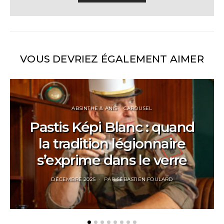
VOUS DEVRIEZ ÉGALEMENT AIMER
ABSINTHE & ANIS
CAROUSEL
Pastis Képi Blanc : quand
la tradition légionnaire
s’exprime dans le verre
POSTED
DÉCEMBRE 2025
PAR
SÉBASTIEN FOULARD
ON