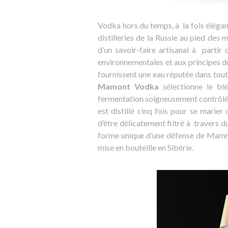
Vodka hors du temps, à la fois élégant
distilleries de la Russie au pied des
d’un savoir-faire artisanal à partir
environnementales et aux principes d
fournissent une eau réputée dans toute
Mamont Vodka
sélectionne le blé
fermentation soigneusement contrôlée
est distillé cinq fois pour se marier
d’être délicatement filtré à travers 
forme unique d’une défense de Mam
mise en bouteille en Sibérie.