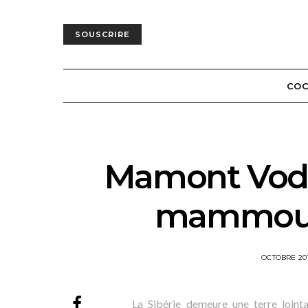
SOUSCRIRE
COC
Mamont Vod
mammout
POSTED
OCTOBRE 20
ON
La Sibérie demeure une terre lointa