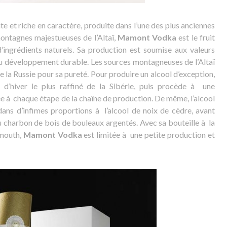
e et riche en caractère, produite dans l’une des plus anciennes
 montagnes majestueuses de l’Altaï,
Mamont Vodka
est le fruit
 d’ingrédients naturels. Sa production est soumise aux valeurs
u développement durable. Les sources montagneuses de l’Altaï
 la Russie pour sa pureté. Pour produire un alcool d’exception,
 d’hiver le plus raffiné de la Sibérie, puis procède à une
 à chaque étape de la chaîne de production. De même, l’alcool
 dans d’infimes proportions à l’alcool de noix de cèdre, avant
du charbon de bois de bouleaux argentés. Avec sa bouteille à la
mouth,
Mamont Vodka
est limitée à une petite production et