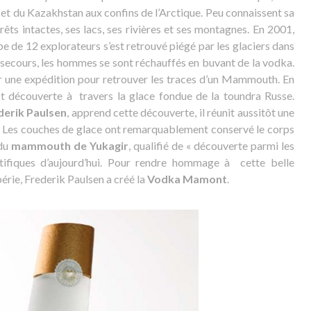
 et du Kazakhstan aux confins de l’Arctique. Peu connaissent sa
êts intactes, ses lacs, ses rivières et ses montagnes. En 2001,
pe de 12 explorateurs s’est retrouvé piégé par les glaciers dans
s secours, les hommes se sont réchauffés en buvant de la vodka.
ter une expédition pour retrouver les traces d’un Mammouth. En
découverte à travers la glace fondue de la toundra Russe.
derik Paulsen
, apprend cette découverte, il réunit aussitôt une
e. Les couches de glace ont remarquablement conservé le corps
 du
mammouth de Yukagir
, qualifié de « découverte parmi les
ntifiques d’aujourd’hui. Pour rendre hommage à cette belle
bérie, Frederik Paulsen a créé la
Vodka Mamont
.