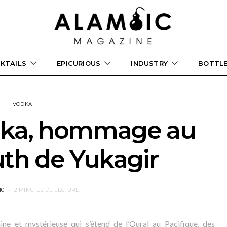
KTAILS
EPICURIOUS
INDUSTRY
BOTTL
VODKA
ka, hommage au
h de Yukagir
10
2 MINUTES DE LECTURE
ine et mystérieuse qui s’étend de l’Oural au Pacifique, des