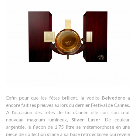
Enfin pour que les fêtes brillent, la vodka
Belvedere
a
encore fait ses preuves au lors du dernier Festival de Cannes.
A l’occasion des fêtes de fin d’année elle sort son tout
nouveau magnum lumineux,
Silver Laser
. De couleur
argentée, le flacon de 1,75 litre se métamorphose en une
pièce de collection grâce à sa base rétroéclairée qui révèle