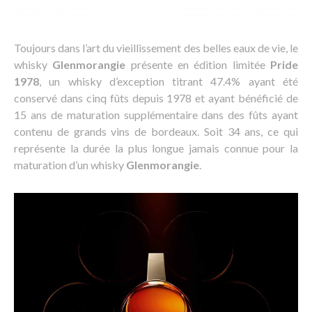
Toujours dans l’art du vieillissement des belles eaux de vie, le
whisky
Glenmorangie
présente en édition limitée
Pride
1978
, un whisky d’exception titrant 47.4% ayant été
conservé dans cinq fûts depuis 1978 et ayant bénéficié de
15 ans de maturation supplémentaire dans des fûts ayant
contenu de grands vins de bordeaux. Soit 34 ans, ce qui
représente la durée la plus longue jamais connue pour la
maturation d’un whisky
Glenmorangie
.