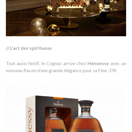
// L’art des spiritueux
Tout aussi festif, le Cognac arrive chez
Hennessy
avec un
nouveau flacon d’une grande élégance pour sa Fine.
37€