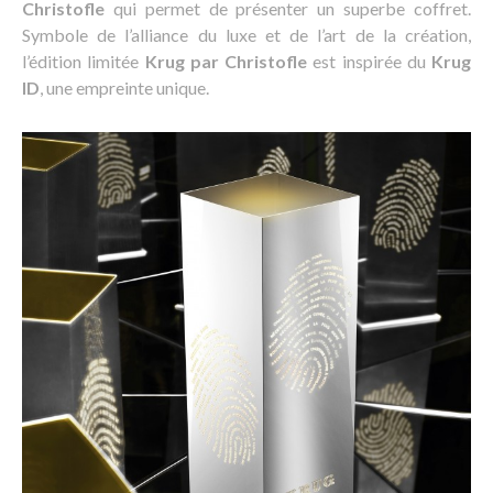
Christofle
qui permet de présenter un superbe coffret.
Symbole de l’alliance du luxe et de l’art de la création,
l’édition limitée
Krug par Christofle
est inspirée du
Krug
ID
, une empreinte unique.