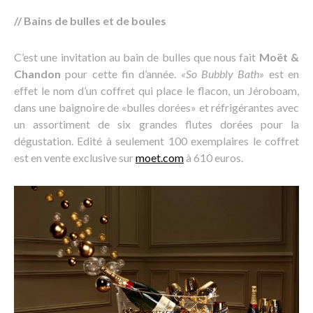
// Bains de bulles et de boules
C’est une invitation au bain de bulles que nous fait
Moët &
Chandon
pour cette fin d’année.
«So Bubbly Bath»
est en
effet le nom d’un coffret qui place le flacon, un Jéroboam,
dans une baignoire de «bulles dorées» et réfrigérantes avec
un assortiment de six grandes flutes dorées pour la
dégustation. Edité à seulement 100 exemplaires le coffret
est en vente exclusive sur
moet.com
à 610 euros.