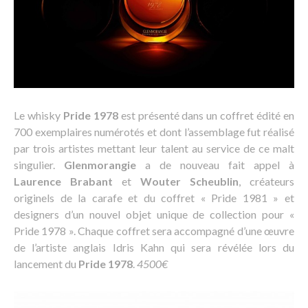
Le whisky
Pride 1978
est présenté dans un coffret édité en
700 exemplaires numérotés et dont l’assemblage fut réalisé
par trois artistes mettant leur talent au service de ce malt
singulier.
Glenmorangie
a de nouveau fait appel à
Laurence Brabant
et
Wouter Scheublin
, créateurs
originels de la carafe et du coffret « Pride 1981 » et
designers d’un nouvel objet unique de collection pour «
Pride 1978 ». Chaque coffret sera accompagné d’une œuvre
de l’artiste anglais Idris Kahn qui sera révélée lors du
lancement du
Pride 1978
.
4500€