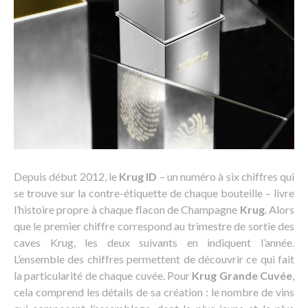
Depuis début 2012, le
Krug ID
– un numéro à six chiffres qui
se trouve sur la contre-étiquette de chaque bouteille – livre
l’histoire propre à chaque flacon de Champagne
Krug
. Alors
que le premier chiffre correspond au trimestre de sortie des
caves Krug, les deux suivants en indiquent l’année.
L’ensemble des chiffres permettent de découvrir ce qui fait
la particularité de chaque cuvée. Pour
Krug Grande Cuvée
,
cela comprend les détails de sa création : le nombre de vins