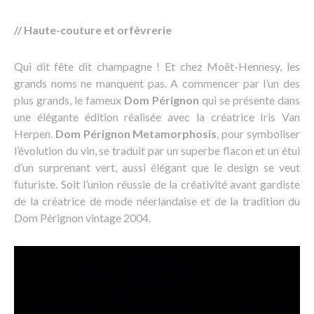
// Haute-couture et orfèvrerie
Qui dit fête dit champagne ! Et chez Moët-Hennesy, les
grands noms ne manquent pas. A commencer par l’un des
plus grands, le fameux
Dom Pérignon
qui se présente dans
une élégante édition réalisée avec la créatrice Iris Van
Herpen.
Dom Pérignon Metamorphosis
, pour symboliser
l’évolution du vin, se traduit par un superbe flacon et un étui
d’un surprenant vert, aussi élégant que le design se veut
futuriste. Soit l’union réussie de la créativité avant gardiste
de la créatrice de mode néerlandaise et de la tradition du
Dom Pérignon vintage 2004.