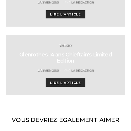
POSTED
JANVIER 2010
PAR
LA RÉDACTION
ON
LIRE L'ARTICLE
WHISKY
Glenrothes 14 ans Chieftain's Limited
Edition
POSTED
JANVIER 2010
PAR
LA RÉDACTION
ON
LIRE L'ARTICLE
VOUS DEVRIEZ ÉGALEMENT AIMER