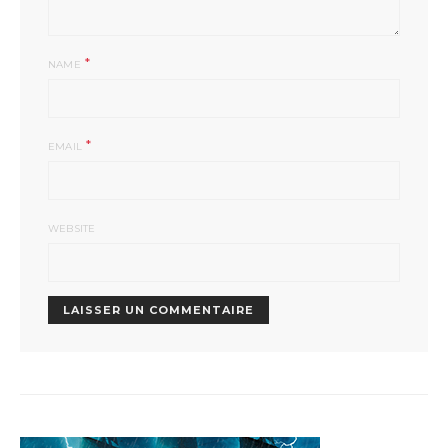
*
NAME
*
EMAIL
WEBSITE