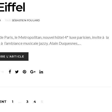
Eiffel
9
PAR
SÉBASTIEN FOULARD
Paris, le Metropolitan, nouvel hôtel 4* luxe parisien, invite à la
 à l’ambiance musicale jazzy. Alain Duquesnes,…
IRE L'ARTICLE
Navigation
ENT
1
…
3
4
5