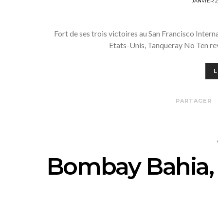
POSTED
JANVIER 
ON
Fort de ses trois victoires au San Francisco Intern
Etats-Unis, Tanqueray No Ten rev
L
PARTAGER
Bombay Bahia, u