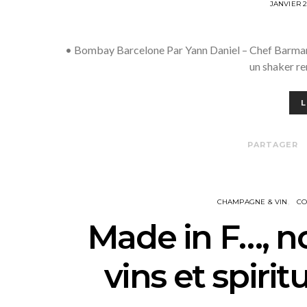
POSTED
JANVIER 
ON
• Bombay Barcelone Par Yann Daniel – Chef Barman 
un shaker re
L
PARTAGER
CHAMPAGNE & VIN
C
Made in F…, 
vins et spiri