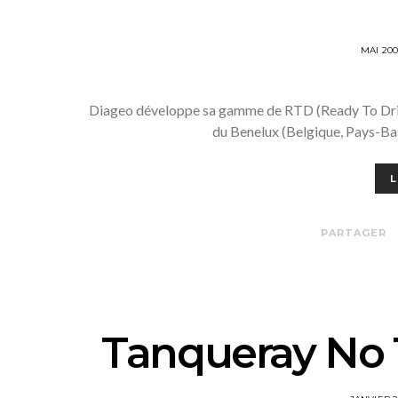
POSTE
MAI 20
ON
Diageo développe sa gamme de RTD (Ready To Drin
du Benelux (Belgique, Pays-B
L
PARTAGER
Tanqueray No 