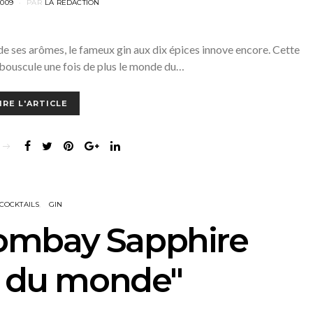
2009
PAR
LA RÉDACTION
 de ses arômes, le fameux gin aux dix épices innove encore. Cette
bouscule une fois de plus le monde du…
IRE L'ARTICLE
COCKTAILS
GIN
Bombay Sapphire
r du monde"