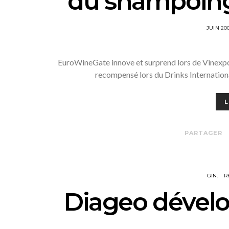
du shampoing
POSTED
JUIN 20
ON
EuroWineGate innove et surprend lors de Vinexpo 
recompensé lors du Drinks Internation
L
PARTAGER
GIN
R
Diageo dével