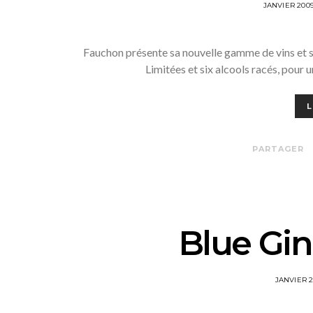
POSTED
JANVIER 200
ON
Fauchon présente sa nouvelle gamme de vins et sp
Limitées et six alcools racés, pour
L
PARTAGER
Blue Gin
POSTED
JANVIER 
ON