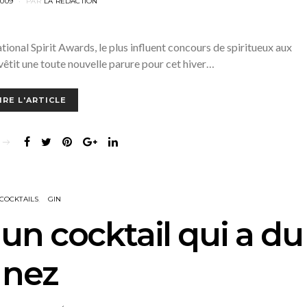
2009
PAR
LA RÉDACTION
ational Spirit Awards, le plus influent concours de spiritueux aux
êtit une toute nouvelle parure pour cet hiver…
IRE L'ARTICLE
COCKTAILS
GIN
n cocktail qui a du
nez