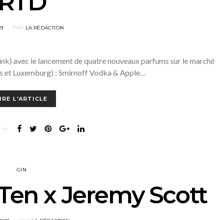
RTD
D
09
PAR
LA RÉDACTION
k) avec le lancement de quatre nouveaux parfums sur le marché
as et Luxemburg) : Smirnoff Vodka & Apple…
IRE L'ARTICLE
GIN
Ten x Jeremy Scott