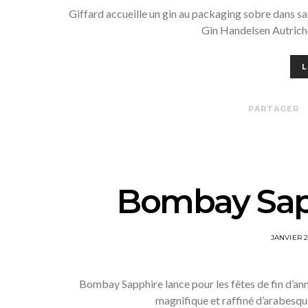
Giffard accueille un gin au packaging sobre dans sa
Gin Handelsen Autrich
L
PARTAGER
Bombay Sap
POSTED
JANVIER 
ON
Bombay Sapphire lance pour les fêtes de fin d’ann
magnifique et raffiné d’arabesque