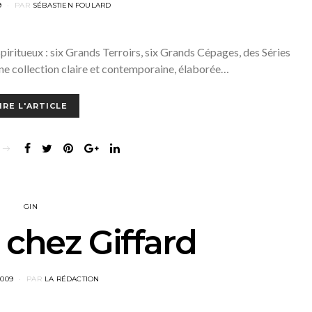
9
PAR
SÉBASTIEN FOULARD
iritueux : six Grands Terroirs, six Grands Cépages, des Séries
 une collection claire et contemporaine, élaborée…
IRE L'ARTICLE
GIN
 chez Giffard
2009
PAR
LA RÉDACTION