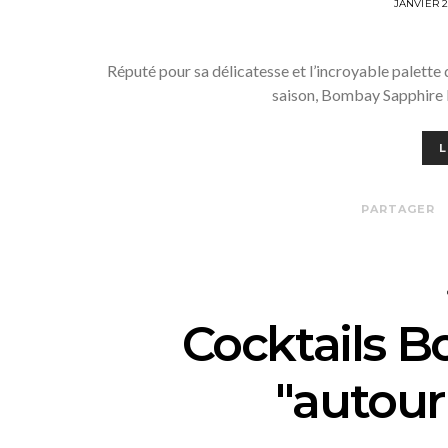
POSTED
JANVIER 
ON
Réputé pour sa délicatesse et l’incroyable palette
saison, Bombay Sapphire 
L
PARTAGER
Cocktails 
"autou