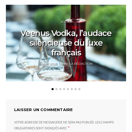
VODKA
Veenus Vodka, l’audace
silencieuse du luxe
français
POSTED
MARS 2026
PAR
LA RÉDACTION
ON
LAISSER UN COMMENTAIRE
VOTRE ADRESSE DE MESSAGERIE NE SERA PAS PUBLIÉE.
LES CHAMPS
*
OBLIGATOIRES SONT INDIQUÉS AVEC