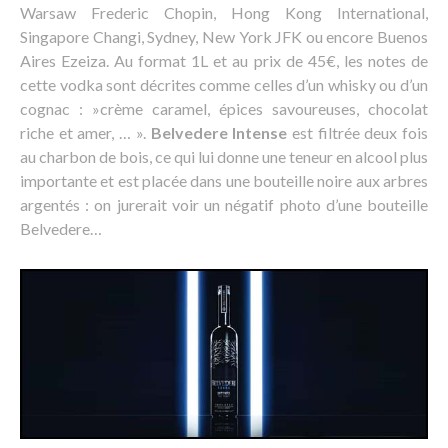
Warsaw Frederic Chopin, Hong Kong International,
Singapore Changi, Sydney, New York JFK ou encore Buenos
Aires Ezeiza. Au format 1L et au prix de 45€, les notes de
cette vodka sont décrites comme celles d’un whisky ou d’un
cognac : »crème caramel, épices savoureuses, chocolat
riche et amer, … ».
Belvedere Intense
est filtrée deux fois
au charbon de bois, ce qui lui donne une teneur en alcool plus
importante et est placée dans une bouteille noire aux arbres
argentés : on jurerait voir un négatif photo d’une bouteille
Belvedere…