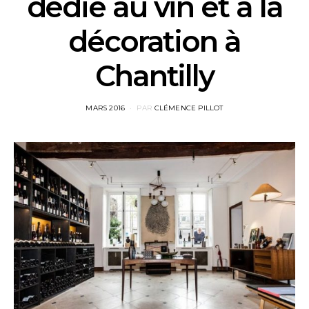
dédié au vin et à la
décoration à
Chantilly
POSTED
MARS 2016
PAR
CLÉMENCE PILLOT
ON