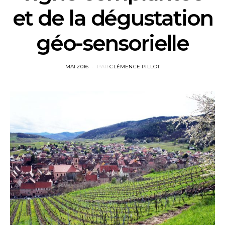
et de la dégustation
géo-sensorielle
POSTED
MAI 2016
PAR
CLÉMENCE PILLOT
ON