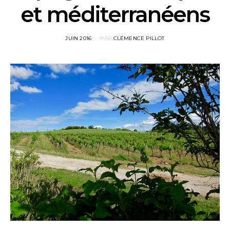
et méditerranéens
POSTED
JUIN 2016
PAR
CLÉMENCE PILLOT
ON