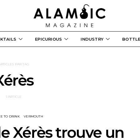
KTAILS
EPICURIOUS
INDUSTRY
BOTTL
ARTICLES PAR TAG
Xérès
1 ARTICLE
CE TO DRINK
VERMOUTH
 le Xérès trouve un