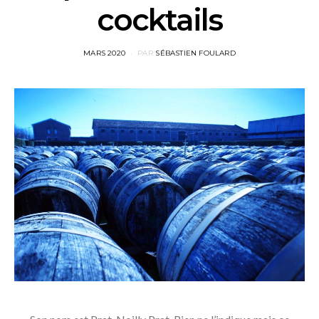
cocktails
POSTED
MARS 2020
PAR
SÉBASTIEN FOULARD
ON