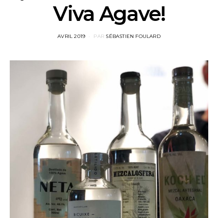
Viva Agave!
POSTED
AVRIL 2019
PAR
SÉBASTIEN FOULARD
ON