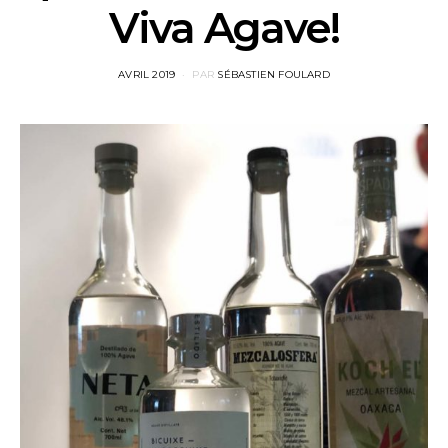
Viva Agave!
POSTED
AVRIL 2019
PAR
SÉBASTIEN FOULARD
ON