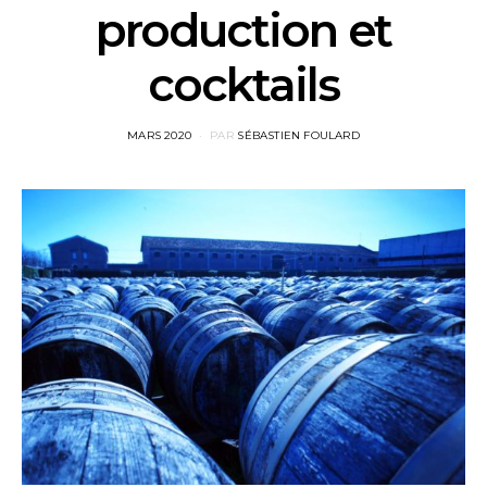
production et
cocktails
POSTED
MARS 2020
PAR
SÉBASTIEN FOULARD
ON