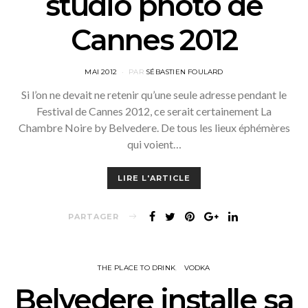
studio photo de
Cannes 2012
POSTED
MAI 2012
PAR
SÉBASTIEN FOULARD
ON
Si l’on ne devait ne retenir qu’une seule adresse pendant le
Festival de Cannes 2012, ce serait certainement La
Chambre Noire by Belvedere. De tous les lieux éphémères
qui voient…
LIRE L'ARTICLE
PARTAGER
THE PLACE TO DRINK
VODKA
Belvedere installe sa