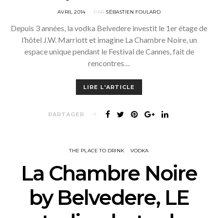
POSTED
AVRIL 2014
PAR
SÉBASTIEN FOULARD
ON
Depuis 3 années, la vodka Belvedere investit le 1er étage de
l’hôtel J.W. Marriott et imagine La Chambre Noire, un
espace unique pendant le Festival de Cannes, fait de
rencontres…
LIRE L'ARTICLE
PARTAGER
THE PLACE TO DRINK
VODKA
La Chambre Noire
by Belvedere, LE