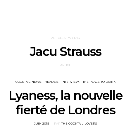
ARTICLES PAR TAG
Jacu Strauss
1 ARTICLE
COCKTAIL NEWS
HEADER
INTERVIEW
THE PLACE TO DRINK
Lyaness, la nouvelle
fierté de Londres
POSTED
JUIN 2019
PAR
THE COCKTAIL LOVERS
ON