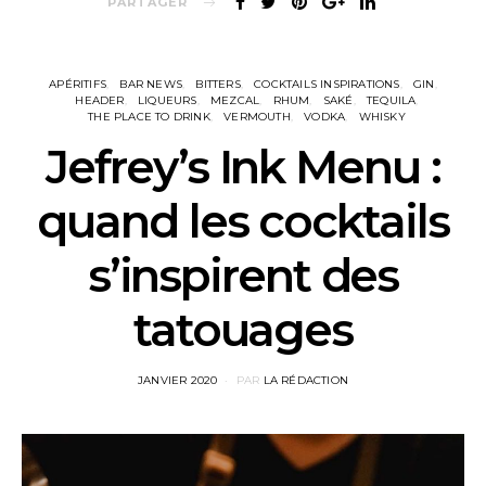
PARTAGER
APÉRITIFS
BAR NEWS
BITTERS
COCKTAILS INSPIRATIONS
GIN
HEADER
LIQUEURS
MEZCAL
RHUM
SAKÉ
TEQUILA
THE PLACE TO DRINK
VERMOUTH
VODKA
WHISKY
Jefrey’s Ink Menu :
quand les cocktails
s’inspirent des
tatouages
POSTED
JANVIER 2020
PAR
LA RÉDACTION
ON