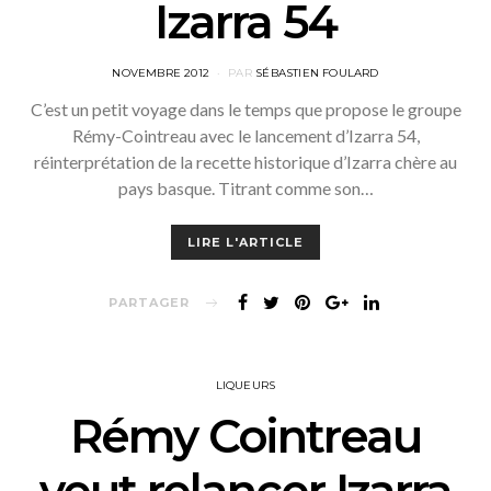
Izarra 54
POSTED
NOVEMBRE 2012
PAR
SÉBASTIEN FOULARD
ON
C’est un petit voyage dans le temps que propose le groupe
Rémy-Cointreau avec le lancement d’Izarra 54,
réinterprétation de la recette historique d’Izarra chère au
pays basque. Titrant comme son…
LIRE L'ARTICLE
PARTAGER
LIQUEURS
Rémy Cointreau
veut relancer Izarra