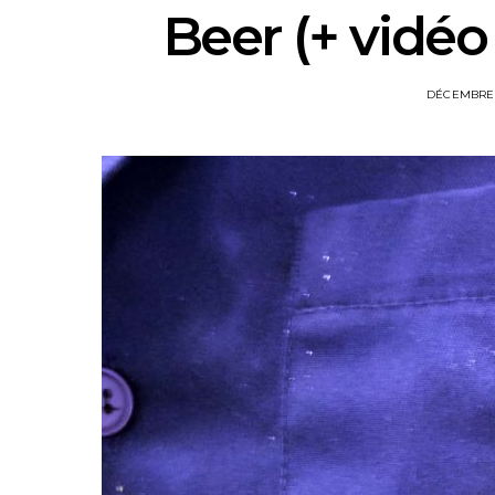
Beer (+ vidéo
POSTED
DÉCEMBRE 
ON