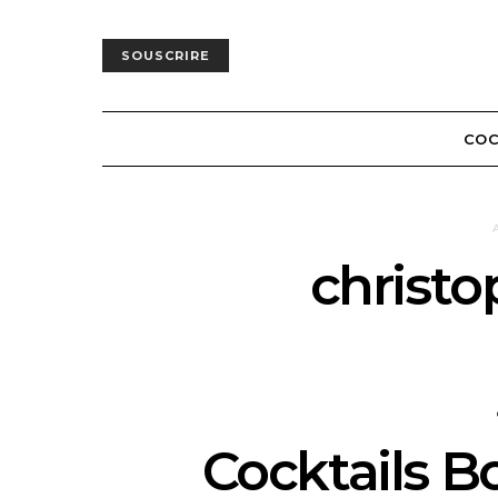
SOUSCRIRE
COC
christo
Cocktails 