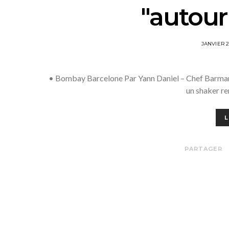
"autou
POSTED
JANVIER 
ON
• Bombay Barcelone Par Yann Daniel – Chef Barman 
un shaker re
L
PARTAGER