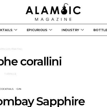
KTAILS
EPICURIOUS
INDUSTRY
BOTTL
ARTICLES PAR TAG
phe corallini
1 ARTICLE
COCKTAILS
GIN
Bombay Sapphire