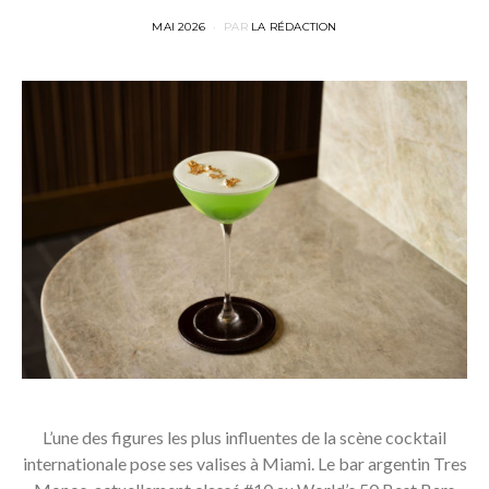
POSTED
MAI 2026
PAR
LA RÉDACTION
ON
L’une des figures les plus influentes de la scène cocktail
internationale pose ses valises à Miami. Le bar argentin Tres