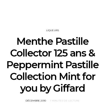
LIQUEURS
Menthe Pastille
Collector 125 ans &
Peppermint Pastille
Collection Mint for
you by Giffard
POSTED
DÉCEMBRE 2010
1 MINUTES DE LECTURE
ON