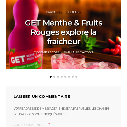
CAROUSEL
LIQUEURS
GET Menthe & Fruits
Rouges explore la
fraîcheur
POSTED
DÉCEMBRE 2025
PAR
LA RÉDACTION
ON
LAISSER UN COMMENTAIRE
VOTRE ADRESSE DE MESSAGERIE NE SERA PAS PUBLIÉE.
LES CHAMPS
*
OBLIGATOIRES SONT INDIQUÉS AVEC
*
VOTRE COMMENTAIRE