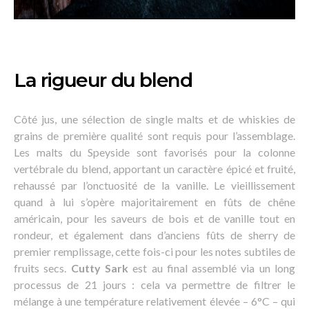
La rigueur du blend
Côté jus, une sélection de single malts et de whiskies de
grains de première qualité sont requis pour l’assemblage.
Les malts du Speyside sont favorisés pour la colonne
vertébrale du blend, apportant un caractère épicé et fruité,
rehaussé par l’onctuosité de la vanille. Le vieillissement
quand à lui s’opère majoritairement en fûts de chêne
américain, pour les saveurs de bois et de vanille tout en
rondeur, et également dans d’anciens fûts de sherry de
premier remplissage, cette fois-ci pour les notes subtiles de
fruits secs.
Cutty Sark
est au final assemblé via un long
processus de 21 jours : cela va permettre de filtrer le
mélange à une température relativement élevée – 6°C – qui