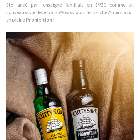
été lancé par l’enseigne familiale en 1923 comme un
nouveau style de Scotch Whisky pour le marché Américain…
en pleine
Prohibition
!