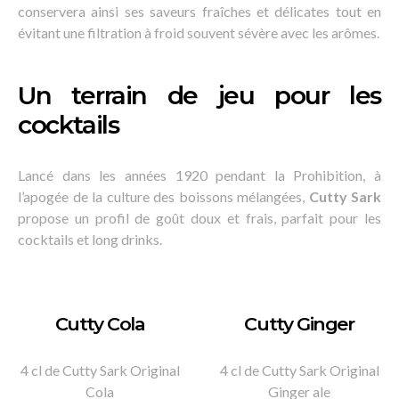
conservera ainsi ses saveurs fraîches et délicates tout en
évitant une filtration à froid souvent sévère avec les arômes.
Un terrain de jeu pour les
cocktails
Lancé dans les années 1920 pendant la Prohibition, à
l’apogée de la culture des boissons mélangées,
Cutty Sark
propose un profil de goût doux et frais, parfait pour les
cocktails et long drinks.
Cutty Cola
Cutty Ginger
4 cl de Cutty Sark Original
4 cl de Cutty Sark Original
Cola
Ginger ale