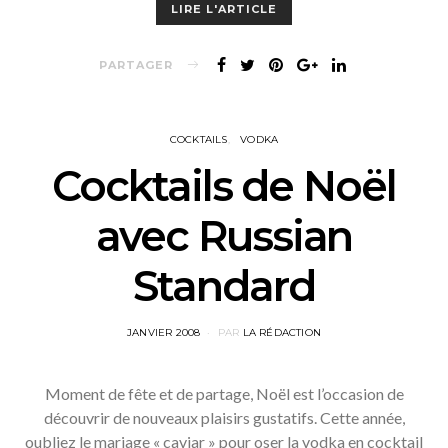
LIRE L'ARTICLE
PARTAGER
COCKTAILS
VODKA
Cocktails de Noël
avec Russian
Standard
POSTED
JANVIER 2008
PAR
LA RÉDACTION
ON
Moment de fête et de partage, Noël est l’occasion de
découvrir de nouveaux plaisirs gustatifs. Cette année,
oubliez le mariage « caviar » pour oser la vodka en cocktail