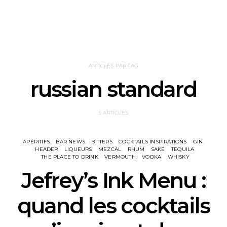
ARTICLES PAR TAG
russian standard
5 ARTICLES
APÉRITIFS
BAR NEWS
BITTERS
COCKTAILS INSPIRATIONS
GIN
HEADER
LIQUEURS
MEZCAL
RHUM
SAKÉ
TEQUILA
THE PLACE TO DRINK
VERMOUTH
VODKA
WHISKY
Jefrey’s Ink Menu :
quand les cocktails