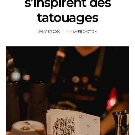
s’inspirent des
tatouages
POSTED
JANVIER 2020
PAR
LA RÉDACTION
ON