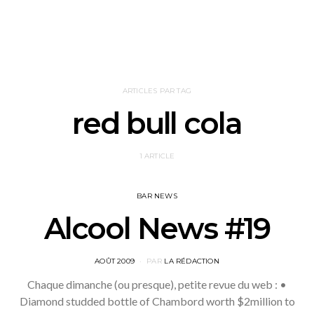
ARTICLES PAR TAG
red bull cola
1 ARTICLE
BAR NEWS
Alcool News #19
POSTED
AOÛT 2009
PAR
LA RÉDACTION
ON
Chaque dimanche (ou presque), petite revue du web : •
Diamond studded bottle of Chambord worth $2million to