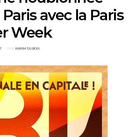
Paris avec la Paris
er Week
D
7
PAR
KARIM DUBOIS