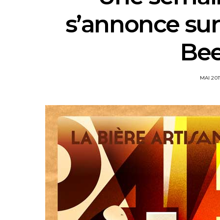
s’annonce sur 
Be
POSTE
MAI 201
ON