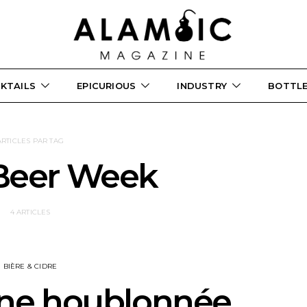
KTAILS
EPICURIOUS
INDUSTRY
BOTTL
ARTICLES PAR TAG
 Beer Week
4 ARTICLES
BIÈRE & CIDRE
ne houblonnée