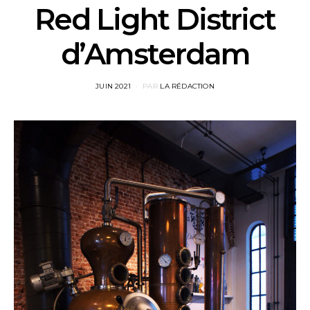
Red Light District
d’Amsterdam
POSTED
JUIN 2021
PAR
LA RÉDACTION
ON