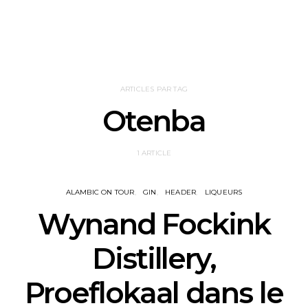
ARTICLES PAR TAG
Otenba
1 ARTICLE
ALAMBIC ON TOUR
GIN
HEADER
LIQUEURS
Wynand Fockink
Distillery,
Proeflokaal dans le