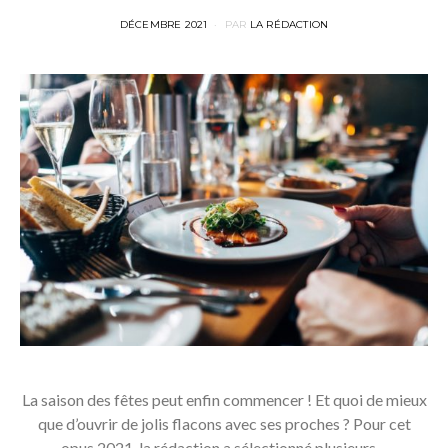
POSTED
DÉCEMBRE 2021
PAR
LA RÉDACTION
ON
La saison des fêtes peut enfin commencer ! Et quoi de mieux
que d’ouvrir de jolis flacons avec ses proches ? Pour cet
opus 2021, la rédaction a sélectionné plusieurs…