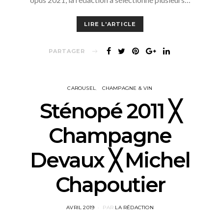
LIRE L'ARTICLE
PARTAGER
CAROUSEL
CHAMPAGNE & VIN
Sténopé 2011 ╳
Champagne
Devaux ╳ Michel
Chapoutier
POSTED
AVRIL 2019
PAR
LA RÉDACTION
ON